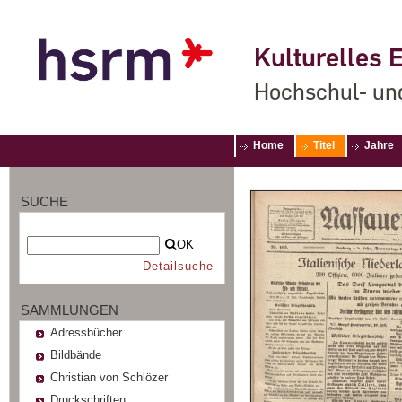
Kulturelles E
Hochschul- un
Home
Titel
Jahre
SUCHE
OK
Detailsuche
SAMMLUNGEN
Adressbücher
Bildbände
Christian von Schlözer
Druckschriften