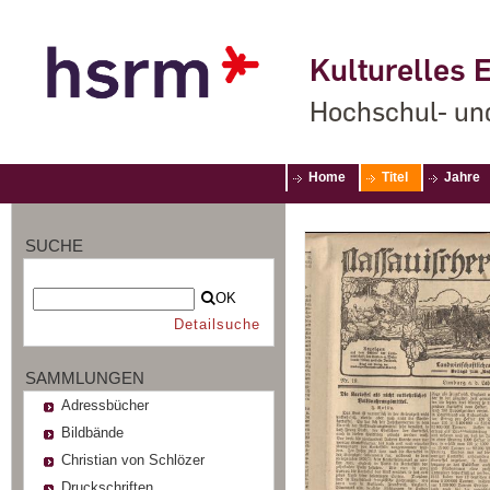
Kulturelles E
Hochschul- un
Home
Titel
Jahre
SUCHE
OK
Detailsuche
SAMMLUNGEN
Adressbücher
Bildbände
Christian von Schlözer
Druckschriften