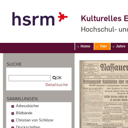
Kulturelles E
Hochschul- un
Home
Titel
Jahre
SUCHE
OK
Detailsuche
SAMMLUNGEN
Adressbücher
Bildbände
Christian von Schlözer
Druckschriften