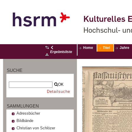
Kulturelles E
Hochschul- un
Home
Titel
Jahre
Ergebnisliste
SUCHE
OK
Detailsuche
SAMMLUNGEN
Adressbücher
Bildbände
Christian von Schlözer