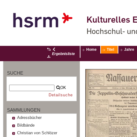
Kulturelles E
Hochschul- un
Home
Titel
Jahre
Ergebnisliste
SUCHE
OK
Detailsuche
SAMMLUNGEN
Adressbücher
Bildbände
Christian von Schlözer