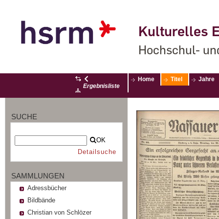
Kulturelles E
Hochschul- un
Home
Titel
Jahre
Ergebnisliste
SUCHE
OK
Detailsuche
SAMMLUNGEN
Adressbücher
Bildbände
Christian von Schlözer