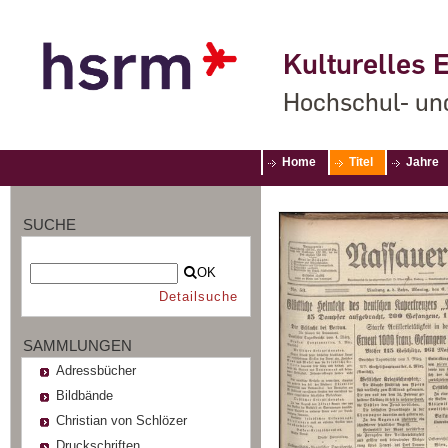
Kulturelles E
Hochschul- un
Home
Titel
Jahre
SUCHE
OK
Detailsuche
SAMMLUNGEN
Adressbücher
Bildbände
Christian von Schlözer
Druckschriften