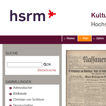
Kultu
Hochs
Home
Titel
Jahre
SUCHE
OK
Detailsuche
SAMMLUNGEN
Adressbücher
Bildbände
Christian von Schlözer
Druckschriften