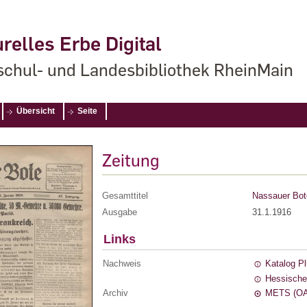
relles Erbe Digital
chul- und Landesbibliothek RheinMain
Übersicht
Seite
Zeitung
Gesamttitel
Nassauer Bot
Ausgabe
31.1.1916
Links
Nachweis
Katalog P
Hessische
Archiv
METS (OA