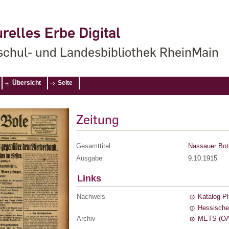
relles Erbe Digital
chul- und Landesbibliothek RheinMain
Übersicht
Seite
Zeitung
Gesamttitel
Nassauer Bot
Ausgabe
9.10.1915
Links
Nachweis
Katalog P
Hessische
Archiv
METS (OA