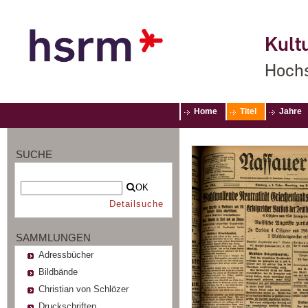
Kultu
Hochs
Home
Titel
Jahre
SUCHE
OK
Detailsuche
SAMMLUNGEN
Adressbücher
Bildbände
Christian von Schlözer
Druckschriften