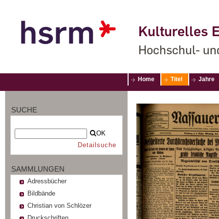
Kulturelles E
Hochschul- un
Home
Titel
Jahre
SUCHE
OK
Detailsuche
SAMMLUNGEN
Adressbücher
Bildbände
Christian von Schlözer
Druckschriften