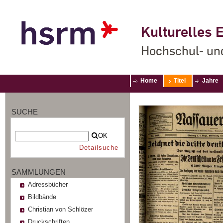
Kulturelles E
Hochschul- un
Home
Titel
Jahre
SUCHE
OK
Detailsuche
SAMMLUNGEN
Adressbücher
Bildbände
Christian von Schlözer
Druckschriften