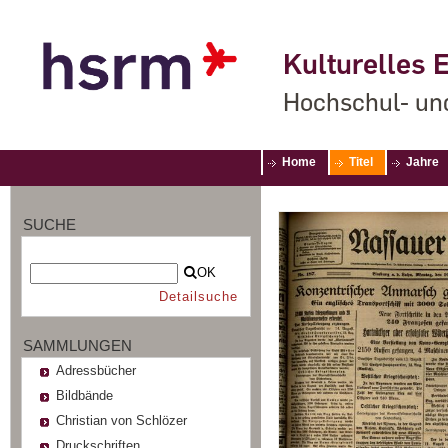
Kulturelles E
Hochschul- un
Home
Titel
Jahre
SUCHE
OK
Detailsuche
SAMMLUNGEN
Adressbücher
Bildbände
Christian von Schlözer
Druckschriften