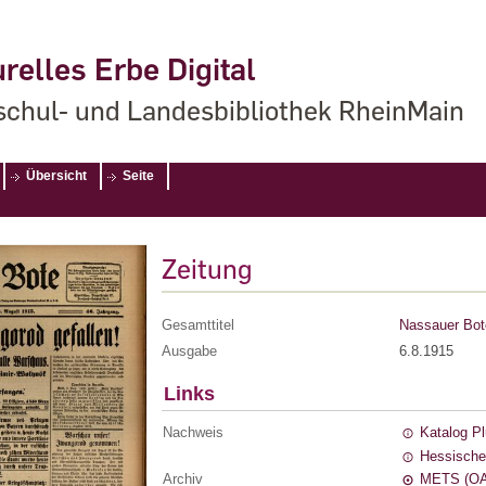
relles Erbe Digital
chul- und Landesbibliothek RheinMain
Übersicht
Seite
Zeitung
Gesamttitel
Nassauer Bot
Ausgabe
6.8.1915
Links
Nachweis
Katalog P
Hessische
Archiv
METS (OA