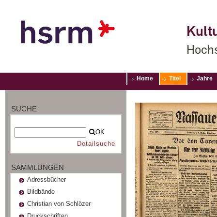
Kultu
Hochs
Home
Titel
Jahre
SUCHE
OK
Detailsuche
SAMMLUNGEN
Adressbücher
Bildbände
Christian von Schlözer
Druckschriften