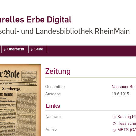
relles Erbe Digital
chul- und Landesbibliothek RheinMain
Übersicht
Seite
Zeitung
Gesamttitel
Nassauer Bot
Ausgabe
19.6.1915
Links
Nachweis
Katalog P
Hessische
Archiv
METS (OA