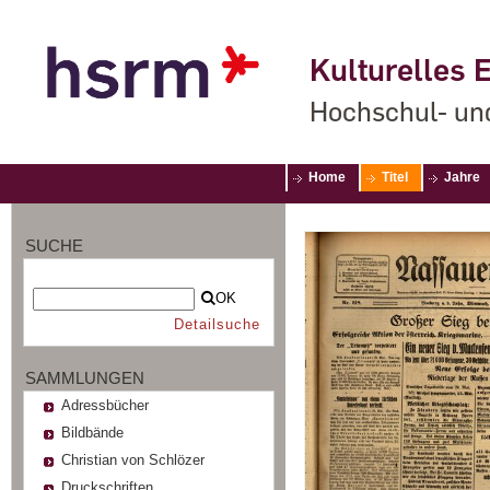
Kulturelles E
Hochschul- un
Home
Titel
Jahre
SUCHE
OK
Detailsuche
SAMMLUNGEN
Adressbücher
Bildbände
Christian von Schlözer
Druckschriften