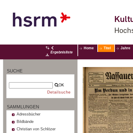
Kultu
Hochs
Home
Titel
Jahre
Ergebnisliste
SUCHE
OK
Detailsuche
SAMMLUNGEN
Adressbücher
Bildbände
Christian von Schlözer