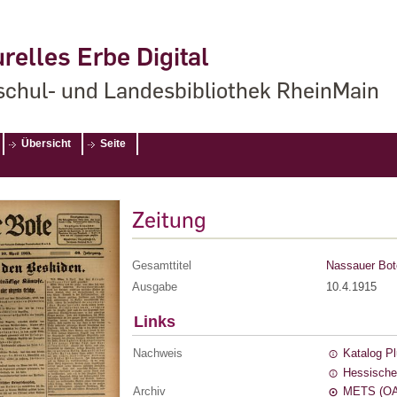
relles Erbe Digital
chul- und Landesbibliothek RheinMain
Übersicht
Seite
Zeitung
Gesamttitel
Nassauer Bot
Ausgabe
10.4.1915
Links
Nachweis
Katalog P
Hessische
Archiv
METS (OA