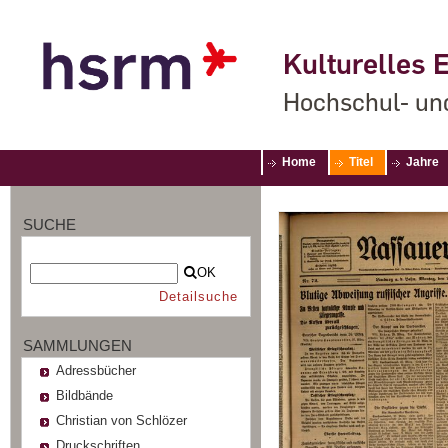
Kulturelles E
Hochschul- un
Home
Titel
Jahre
SUCHE
OK
Detailsuche
SAMMLUNGEN
Adressbücher
Bildbände
Christian von Schlözer
Druckschriften