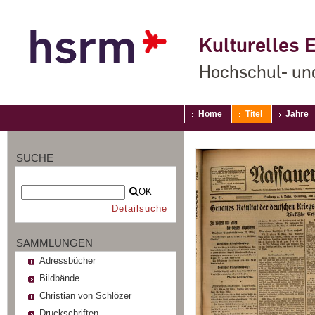
Kulturelles E
Hochschul- un
Home
Titel
Jahre
SUCHE
OK
Detailsuche
SAMMLUNGEN
Adressbücher
Bildbände
Christian von Schlözer
Druckschriften