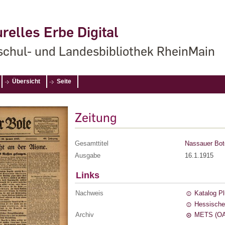
relles Erbe Digital
chul- und Landesbibliothek RheinMain
Übersicht
Seite
Zeitung
Gesamttitel
Nassauer Bot
Ausgabe
16.1.1915
Links
Nachweis
Katalog P
Hessische
Archiv
METS (OA