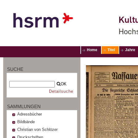
Kultu
Hochs
Home
Titel
Jahre
SUCHE
OK
Detailsuche
SAMMLUNGEN
Adressbücher
Bildbände
Christian von Schlözer
Druckschriften