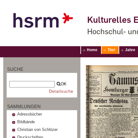
Kulturelles E
Hochschul- un
Home
Titel
Jahre
SUCHE
OK
Detailsuche
SAMMLUNGEN
Adressbücher
Bildbände
Christian von Schlözer
Druckschriften