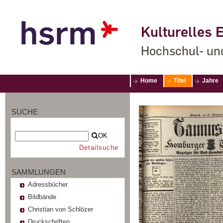
Kulturelles E
Hochschul- un
Home
Titel
Jahre
SUCHE
OK
Detailsuche
SAMMLUNGEN
Adressbücher
Bildbände
Christian von Schlözer
Druckschriften