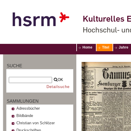
Kulturelles E
Hochschul- un
Home
Titel
Jahre
SUCHE
OK
Detailsuche
SAMMLUNGEN
Adressbücher
Bildbände
Christian von Schlözer
Druckschriften