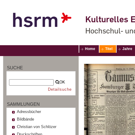
Kulturelles E
Hochschul- un
Home
Titel
Jahre
SUCHE
OK
Detailsuche
SAMMLUNGEN
Adressbücher
Bildbände
Christian von Schlözer
Druckschriften