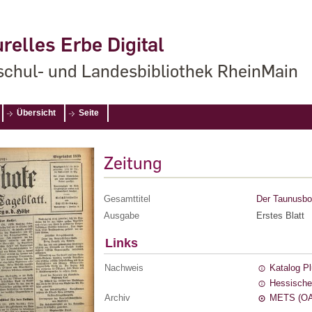
relles Erbe Digital
chul- und Landesbibliothek RheinMain
Übersicht
Seite
Zeitung
Gesamttitel
Der Taunusbot
Ausgabe
Erstes Blatt
Links
Nachweis
Katalog P
Hessische
Archiv
METS (OA