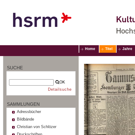
Kultu
Hochs
Home
Titel
Jahre
SUCHE
OK
Detailsuche
SAMMLUNGEN
Adressbücher
Bildbände
Christian von Schlözer
Druckschriften