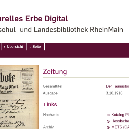
relles Erbe Digital
chul- und Landesbibliothek RheinMain
Übersicht
Seite
Zeitung
Gesamttitel
Der Taunusbot
Ausgabe
3.10.1916
Links
Nachweis
Katalog P
Hessische
Archiv
METS (OA