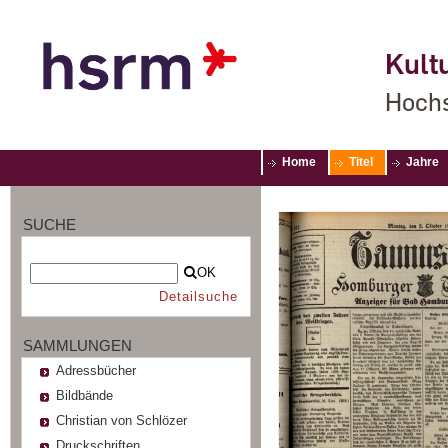
Kultu
Hochs
Home
Titel
Jahre
SUCHE
OK
Detailsuche
SAMMLUNGEN
Adressbücher
Bildbände
Christian von Schlözer
Druckschriften