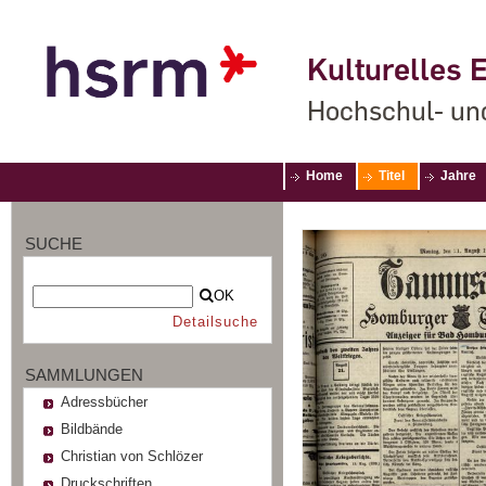
Kulturelles E
Hochschul- un
Home
Titel
Jahre
SUCHE
OK
Detailsuche
SAMMLUNGEN
Adressbücher
Bildbände
Christian von Schlözer
Druckschriften