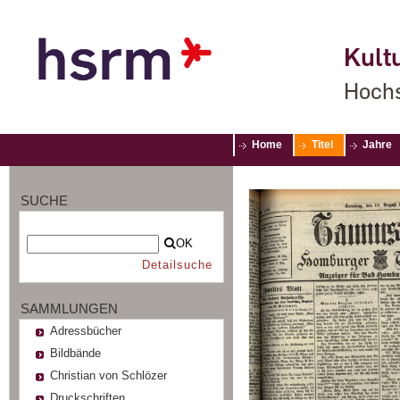
Kultu
Hochs
Home
Titel
Jahre
SUCHE
OK
Detailsuche
SAMMLUNGEN
Adressbücher
Bildbände
Christian von Schlözer
Druckschriften