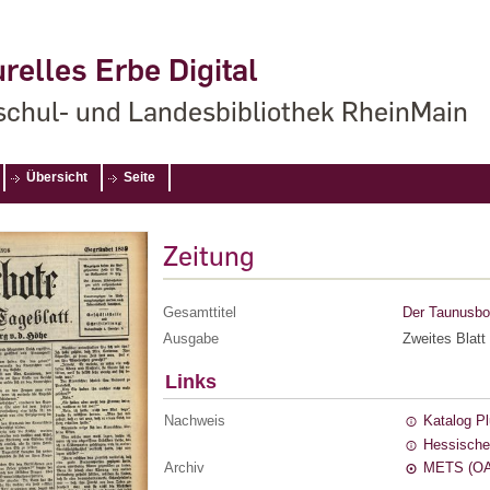
relles Erbe Digital
chul- und Landesbibliothek RheinMain
Übersicht
Seite
Zeitung
Gesamttitel
Der Taunusbot
Ausgabe
Zweites Blatt
Links
Nachweis
Katalog P
Hessische
Archiv
METS (OA