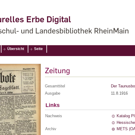
relles Erbe Digital
chul- und Landesbibliothek RheinMain
Übersicht
Seite
Zeitung
Gesamttitel
Der Taunusbot
Ausgabe
11.8.1916
Links
Nachweis
Katalog P
Hessische
Archiv
METS (OA