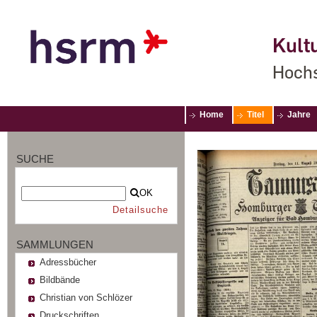
Kultu
Hochs
Home
Titel
Jahre
SUCHE
OK
Detailsuche
SAMMLUNGEN
Adressbücher
Bildbände
Christian von Schlözer
Druckschriften