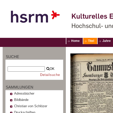
Kulturelles E
Hochschul- un
Home
Titel
Jahre
SUCHE
OK
Detailsuche
SAMMLUNGEN
Adressbücher
Bildbände
Christian von Schlözer
Druckschriften