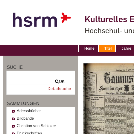
Kulturelles E
Hochschul- un
Home
Titel
Jahre
SUCHE
OK
Detailsuche
SAMMLUNGEN
Adressbücher
Bildbände
Christian von Schlözer
Druckschriften