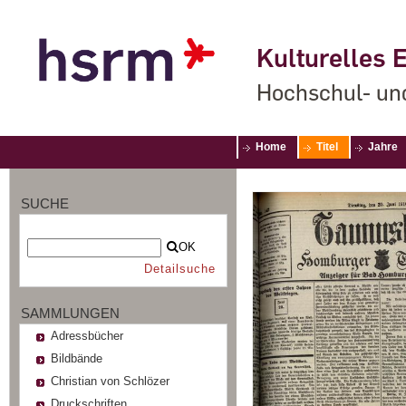
Kulturelles E
Hochschul- un
Home
Titel
Jahre
SUCHE
OK
Detailsuche
SAMMLUNGEN
Adressbücher
Bildbände
Christian von Schlözer
Druckschriften