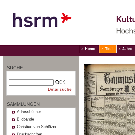
Kultu
Hochs
Home
Titel
Jahre
SUCHE
OK
Detailsuche
SAMMLUNGEN
Adressbücher
Bildbände
Christian von Schlözer
Druckschriften