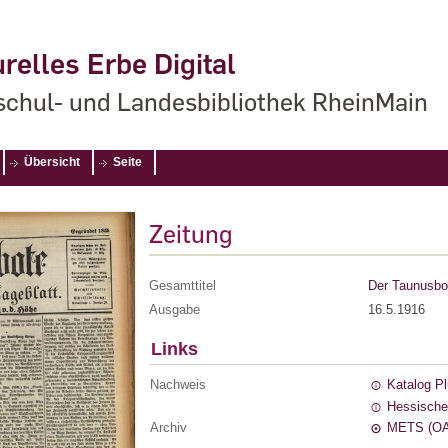
relles Erbe Digital
chul- und Landesbibliothek RheinMain
Übersicht
Seite
Zeitung
Gesamttitel
Der Taunusbot
Ausgabe
16.5.1916
Links
Nachweis
Katalog P
Hessische
Archiv
METS (OA