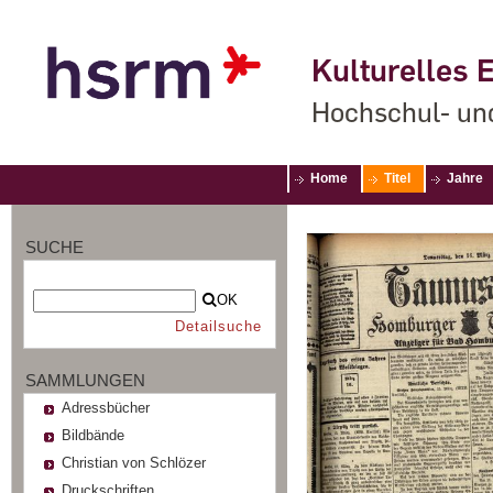
Kulturelles E
Hochschul- un
Home
Titel
Jahre
SUCHE
OK
Detailsuche
SAMMLUNGEN
Adressbücher
Bildbände
Christian von Schlözer
Druckschriften