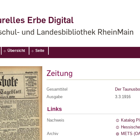
relles Erbe Digital
chul- und Landesbibliothek RheinMain
Übersicht
Seite
Zeitung
Gesamttitel
Der Taunusbot
Ausgabe
3.3.1916
Links
Nachweis
Katalog P
Hessische
Archiv
METS (OA