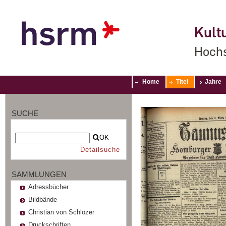
Kultu
Hochs
Home
Titel
Jahre
SUCHE
OK
Detailsuche
SAMMLUNGEN
Adressbücher
Bildbände
Christian von Schlözer
Druckschriften