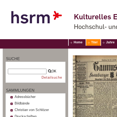
Kulturelles E
Hochschul- un
Home
Titel
Jahre
SUCHE
OK
Detailsuche
SAMMLUNGEN
Adressbücher
Bildbände
Christian von Schlözer
Druckschriften