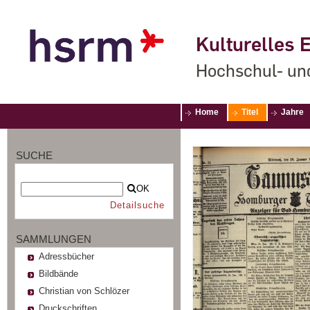
Kulturelles E
Hochschul- un
Home
Titel
Jahre
SUCHE
OK
Detailsuche
SAMMLUNGEN
Adressbücher
Bildbände
Christian von Schlözer
Druckschriften