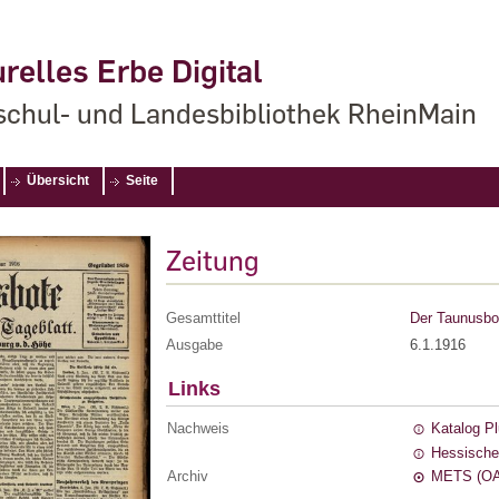
relles Erbe Digital
chul- und Landesbibliothek RheinMain
Übersicht
Seite
Zeitung
Gesamttitel
Der Taunusbot
Ausgabe
6.1.1916
Links
Nachweis
Katalog P
Hessische
Archiv
METS (OA