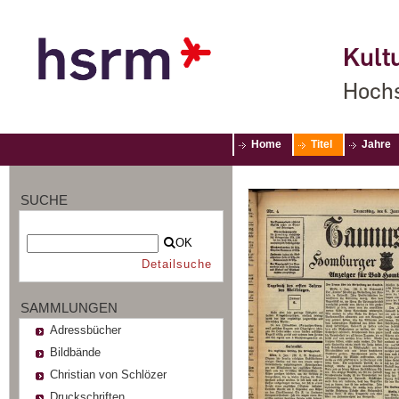
Kultu
Hochs
Home
Titel
Jahre
SUCHE
OK
Detailsuche
SAMMLUNGEN
Adressbücher
Bildbände
Christian von Schlözer
Druckschriften