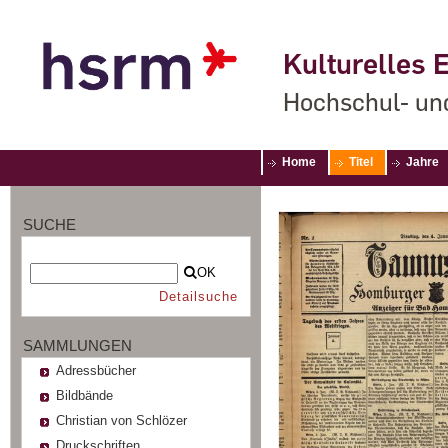
Kulturelles E
Hochschul- un
Home
Titel
Jahre
SUCHE
OK
Detailsuche
SAMMLUNGEN
Adressbücher
Bildbände
Christian von Schlözer
Druckschriften