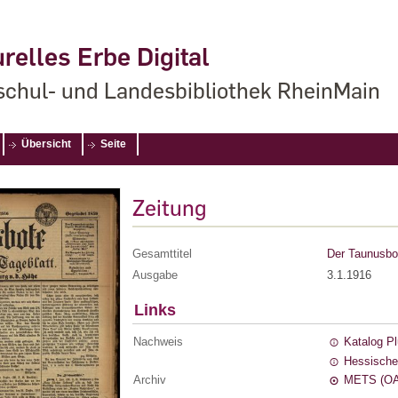
relles Erbe Digital
chul- und Landesbibliothek RheinMain
Übersicht
Seite
Zeitung
Gesamttitel
Der Taunusbot
Ausgabe
3.1.1916
Links
Nachweis
Katalog P
Hessische
Archiv
METS (OA