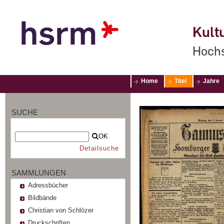
Kultu
Hochs
Home
Titel
Jahre
SUCHE
OK
Detailsuche
SAMMLUNGEN
Adressbücher
Bildbände
Christian von Schlözer
Druckschriften