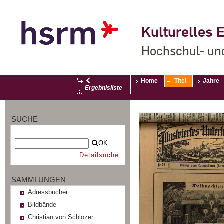
Kulturelles E
Hochschul- un
Home
Titel
Jahre
Ergebnisliste
SUCHE
OK
Detailsuche
SAMMLUNGEN
Adressbücher
Bildbände
Christian von Schlözer