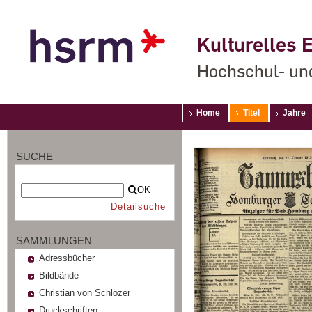
Kulturelles E
Hochschul- un
Home
Titel
Jahre
SUCHE
OK
Detailsuche
SAMMLUNGEN
Adressbücher
Bildbände
Christian von Schlözer
Druckschriften