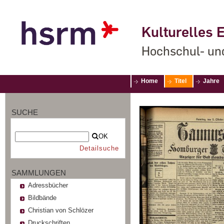
Kulturelles E
Hochschul- un
Home
Titel
Jahre
SUCHE
OK
Detailsuche
SAMMLUNGEN
Adressbücher
Bildbände
Christian von Schlözer
Druckschriften