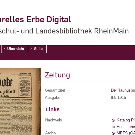
relles Erbe Digital
chul- und Landesbibliothek RheinMain
Übersicht
Seite
Zeitung
Gesamttitel
Der Taunusbot
Ausgabe
8.9.1915
Links
Nachweis
Katalog P
Hessische
Archiv
METS (OA