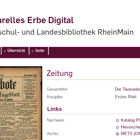
relles Erbe Digital
chul- und Landesbibliothek RheinMain
Übersicht
Seite
Zeitung
Gesamttitel
Der Taunusbot
Ausgabe
Erstes Blatt
Links
Nachweis
Katalog P
Hessische
Archiv
METS (OA