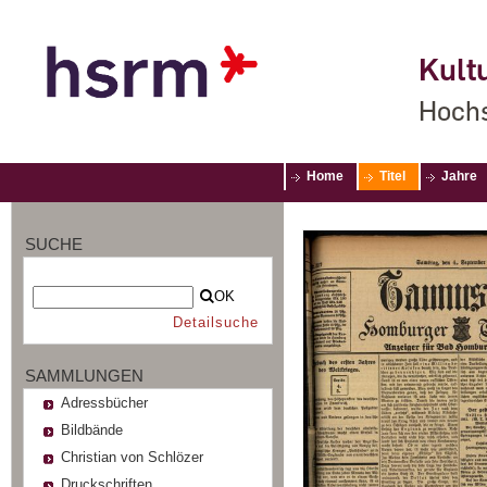
Kultu
Hochs
Home
Titel
Jahre
SUCHE
OK
Detailsuche
SAMMLUNGEN
Adressbücher
Bildbände
Christian von Schlözer
Druckschriften