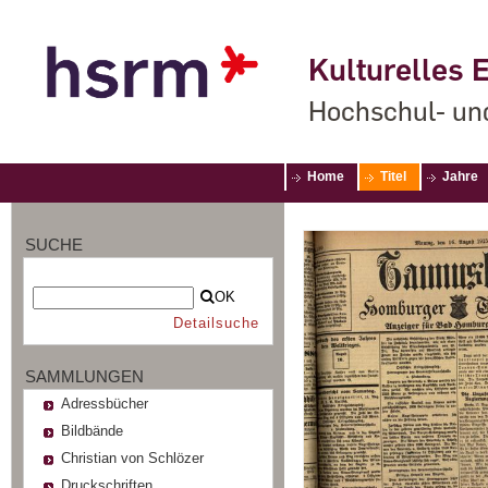
Kulturelles E
Hochschul- un
Home
Titel
Jahre
SUCHE
OK
Detailsuche
SAMMLUNGEN
Adressbücher
Bildbände
Christian von Schlözer
Druckschriften