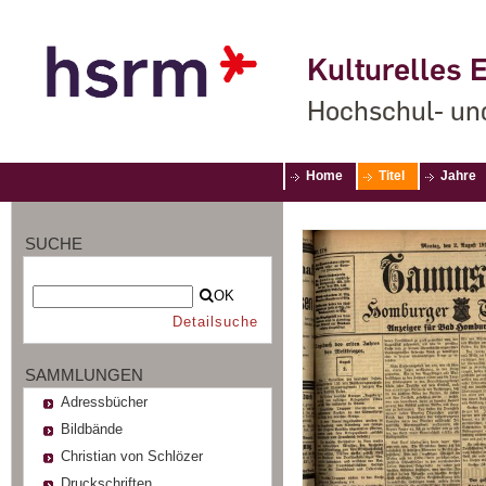
Kulturelles E
Hochschul- un
Home
Titel
Jahre
SUCHE
OK
Detailsuche
SAMMLUNGEN
Adressbücher
Bildbände
Christian von Schlözer
Druckschriften