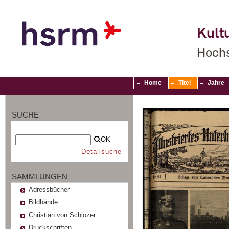
Kultu
Hochs
Home
Titel
Jahre
SUCHE
OK
Detailsuche
SAMMLUNGEN
Adressbücher
Bildbände
Christian von Schlözer
Druckschriften