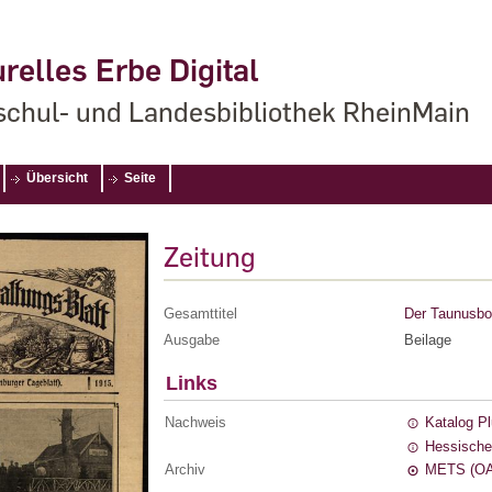
relles Erbe Digital
chul- und Landesbibliothek RheinMain
Übersicht
Seite
Zeitung
Gesamttitel
Der Taunusbot
Ausgabe
Beilage
Links
Nachweis
Katalog P
Hessische
Archiv
METS (OA