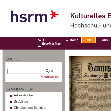
Kulturelles E
Hochschul- un
Home
Titel
Jahre
Ergebnisliste
SUCHE
OK
Detailsuche
SAMMLUNGEN
Adressbücher
Bildbände
Christian von Schlözer