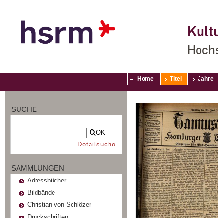
Kultu
Hochs
Home
Titel
Jahre
SUCHE
OK
Detailsuche
SAMMLUNGEN
Adressbücher
Bildbände
Christian von Schlözer
Druckschriften