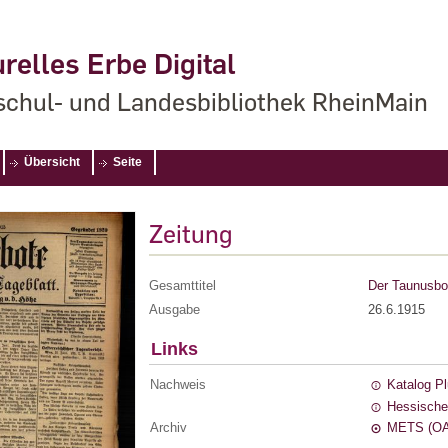
relles Erbe Digital
chul- und Landesbibliothek RheinMain
Übersicht
Seite
Zeitung
Gesamttitel
Der Taunusbot
Ausgabe
26.6.1915
Links
Nachweis
Katalog P
Hessische
Archiv
METS (OA